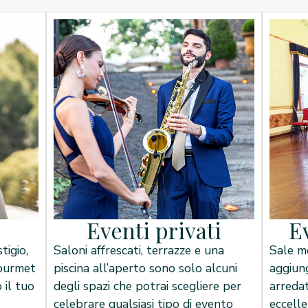
Eventi privati
E
tigio,
Saloni affrescati, terrazze e una
Sale me
gourmet
piscina all’aperto sono solo alcuni
aggiun
 il tuo
degli spazi che potrai scegliere per
arredat
celebrare qualsiasi tipo di evento
eccelle